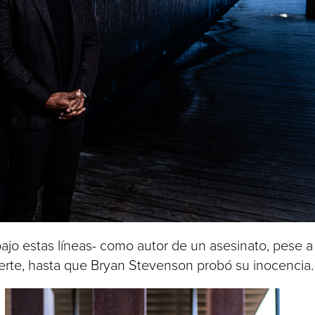
ajo estas líneas- como autor de un asesinato, pese a
uerte, hasta que Bryan Stevenson probó su inocencia.