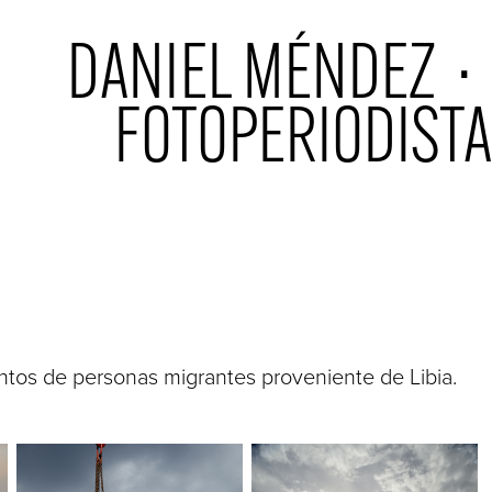
 DANIEL MÉNDEZ  ·  
FOTOPERIODISTA
entos de personas migrantes proveniente de Libia.